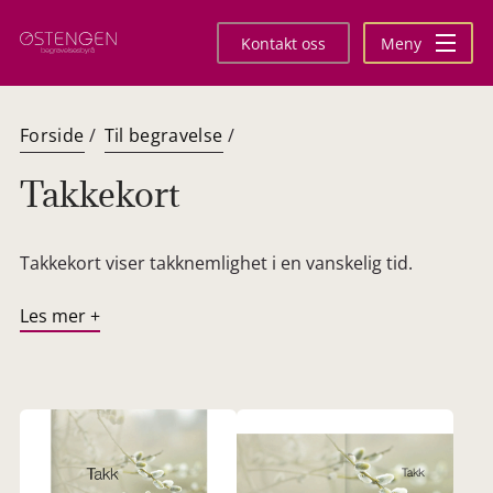
Hopp
til
Kontakt oss
Meny
innhold
Forside
/
Til begravelse
/
Takkekort
Takkekort viser takknemlighet i en vanskelig tid.
Les mer +
Ved å sende ut takkekort, anerkjennes en personlig
takknemlighet ovenfor alle som har deltatt med det
praktiske, sendt blomster, deltatt i seremonien eller
støttet på andre måter.