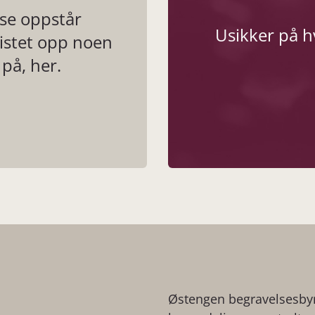
lse oppstår
Usikker på h
listet opp noen
på, her.
Østengen begravelsesbyrå