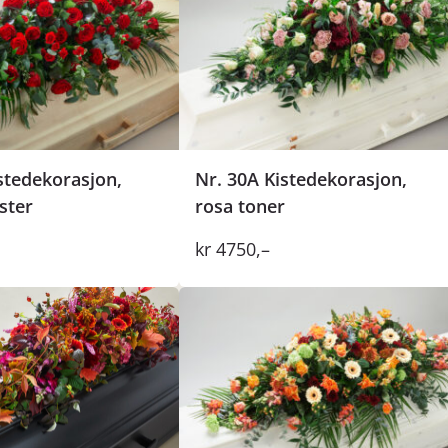
stedekorasjon,
Nr. 30A Kistedekorasjon,
ster
rosa toner
kr
4750
,–