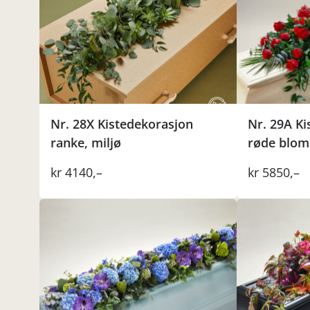
Nr. 28X Kistedekorasjon
Nr. 29A Ki
ranke, miljø
røde blom
kr
4140
,–
kr
5850
,–