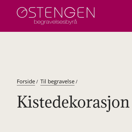
Hopp
til
innhold
Forside
Til begravelse
/
/
Kistedekorasjon