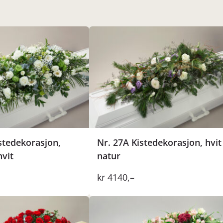
stedekorasjon,
Nr. 27A Kistedekorasjon, hvit
hvit
natur
kr
4140
,–